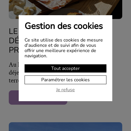
Gestion des cookies
LE MEILLEUR PETIT-
DÉJEUNER DE LA DRÔME
Ce site utilise des cookies de mesure
d'audience et de suivi afin de vous
PROVENÇALE
offrir une meilleure expérience de
navigation.
Au
Domaine de Chabanne
, le petit-
Tout accepter
déjeuner est une véritable expérience de
terroir et de convivialité.
Paramétrer les cookies
Je refuse
LIRE LA SUITE